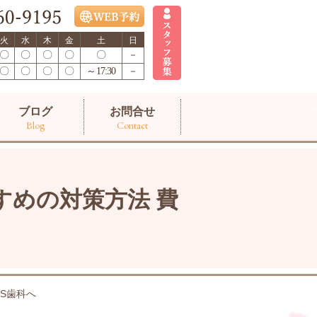
火
水
木
金
土
日
〇
〇
〇
〇
〇
－
〇
〇
〇
〇
～17:30
－
ブログ
お問合せ
Blog
Contact
めの対策方法 費
S歯科へ