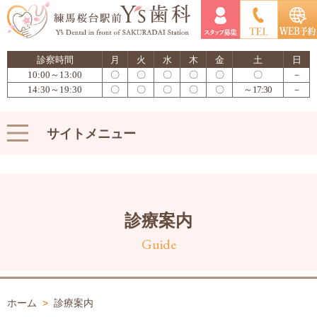
診察時間
月
火
水
木
金
土
日
10:00～13:00
〇
〇
〇
〇
〇
〇
－
14:30～19:30
〇
〇
〇
〇
〇
～17:30
－
サイトメニュー
診療案内
Guide
ホーム
>
診療案内