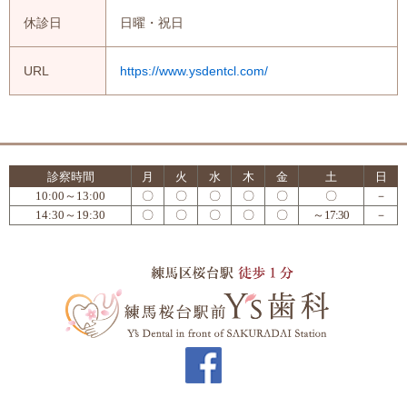
休診日
日曜・祝日
URL
https://www.ysdentcl.com/
診察時間
月
火
水
木
金
土
日
10:00～13:00
〇
〇
〇
〇
〇
〇
－
14:30～19:30
〇
〇
〇
〇
〇
～17:30
－