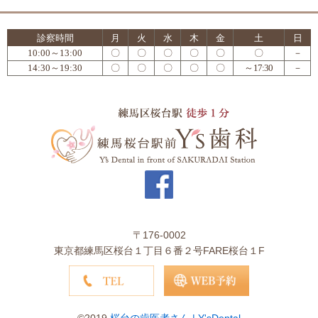
診察時間
月
火
水
木
金
土
日
10:00～13:00
〇
〇
〇
〇
〇
〇
－
14:30～19:30
〇
〇
〇
〇
〇
～17:30
－
〒176-0002
東京都練馬区桜台１丁目６番２号FARE桜台１F
©2019
桜台の歯医者さん | Y'sDental