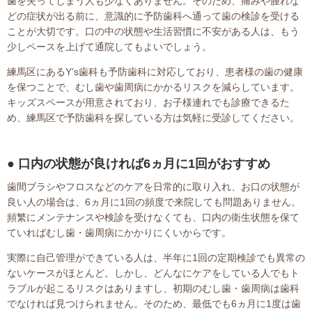
歯を失ってしまう人も少なくありません。そのため、痛みや腫れな
どの症状が出る前に、意識的に予防歯科へ通って歯の検診を受ける
ことが大切です。口の中の状態や生活習慣に不安がある人は、もう
少しペースを上げて通院してもよいでしょう。
練馬区にあるY’s歯科も予防歯科に対応しており、患者様の歯の健康
を保つことで、むし歯や歯周病にかかるリスクを減らしています。
キッズスペースが用意されており、お子様連れでも診療できるた
め、練馬区で予防歯科を探している方は気軽に受診してください。
口内の状態が良ければ6ヵ月に1回がおすすめ
歯間ブラシやフロスなどのケアを日常的に取り入れ、お口の状態が
良い人の場合は、6ヵ月に1回の頻度で来院しても問題ありません。
頻繁にメンテナンスや検診を受けなくても、口内の衛生状態を保て
ていればむし歯・歯周病にかかりにくいからです。
実際に自己管理ができている人は、半年に1回の定期検診でも異常の
ないケースがほとんど。しかし、どんなにケアをしている人でもト
ラブルが起こるリスクはありますし、初期のむし歯・歯周病は歯科
でなければ見つけられません。そのため、最低でも6ヵ月に1度は歯