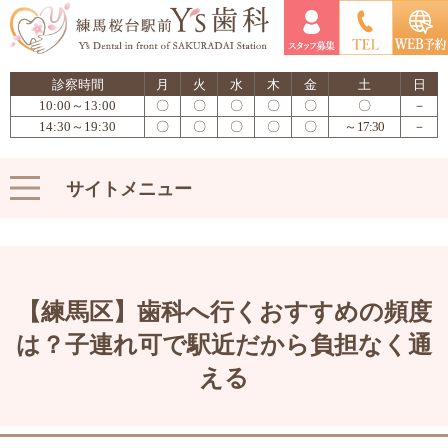
診察時間
月
火
水
木
金
土
日
10:00～13:00
〇
〇
〇
〇
〇
〇
－
14:30～19:30
〇
〇
〇
〇
〇
～17:30
－
サイトメニュー
【練馬区】歯科へ行くおすすめの頻度
は？子連れ可で駅近だから負担なく通
える