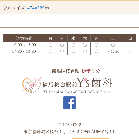
フルサイズ:
474×260
px
診察時間
月
火
水
木
金
土
日
10:00～13:00
〇
〇
〇
〇
〇
〇
－
14:30～19:30
〇
〇
〇
〇
〇
～17:30
－
〒176-0002
東京都練馬区桜台１丁目６番２号FARE桜台１F