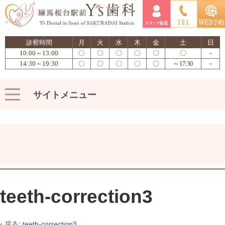
診察時間
月
火
水
木
金
土
日
10:00～13:00
〇
〇
〇
〇
〇
〇
－
14:30～19:30
〇
〇
〇
〇
〇
～17:30
－
サイトメニュー
teeth-correction3
‹ 戻る:
teeth-correction3