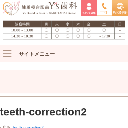
診察時間
月
火
水
木
金
土
日
10:00～13:00
〇
〇
〇
〇
〇
〇
－
14:30～19:30
〇
〇
〇
〇
〇
～17:30
－
サイトメニュー
teeth-correction2
‹ 戻る:
teeth-correction2