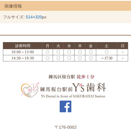
画像情報
フルサイズ:
514×320
px
診察時間
月
火
水
木
金
土
日
10:00～13:00
〇
〇
〇
〇
〇
〇
－
14:30～19:30
〇
〇
〇
〇
〇
～17:30
－
〒176-0002