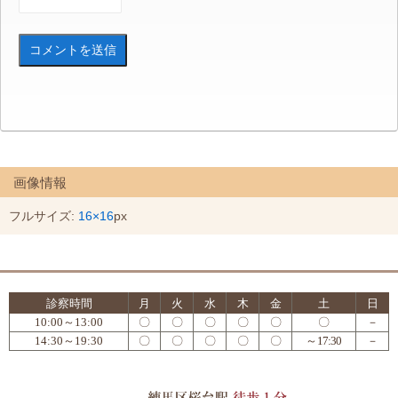
画像情報
フルサイズ:
16×16
px
診察時間
月
火
水
木
金
土
日
10:00～13:00
〇
〇
〇
〇
〇
〇
－
14:30～19:30
〇
〇
〇
〇
〇
～17:30
－