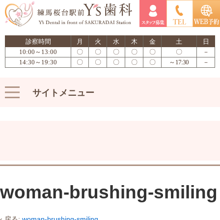
診察時間
月
火
水
木
金
土
日
10:00～13:00
〇
〇
〇
〇
〇
〇
－
14:30～19:30
〇
〇
〇
〇
〇
～17:30
－
サイトメニュー
woman-brushing-smiling
‹ 戻る:
woman-brushing-smiling