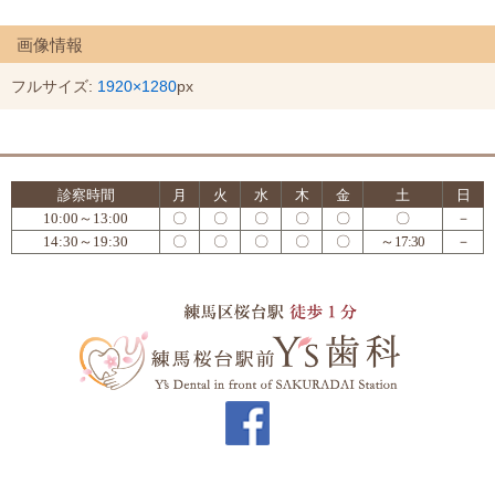
画像情報
フルサイズ:
1920×1280
px
診察時間
月
火
水
木
金
土
日
10:00～13:00
〇
〇
〇
〇
〇
〇
－
14:30～19:30
〇
〇
〇
〇
〇
～17:30
－