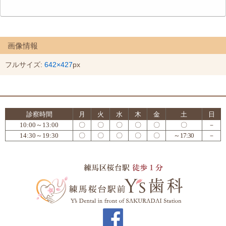
画像情報
フルサイズ:
642×427
px
診察時間
月
火
水
木
金
土
日
10:00～13:00
〇
〇
〇
〇
〇
〇
－
14:30～19:30
〇
〇
〇
〇
〇
～17:30
－