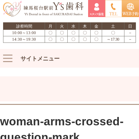
診察時間
月
火
水
木
金
土
日
10:00～13:00
〇
〇
〇
〇
〇
〇
－
14:30～19:30
〇
〇
〇
〇
〇
～17:30
－
サイトメニュー
woman-arms-crossed-
question-mark