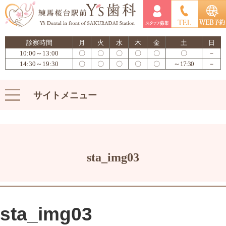
診察時間
月
火
水
木
金
土
日
10:00～13:00
〇
〇
〇
〇
〇
〇
－
14:30～19:30
〇
〇
〇
〇
〇
～17:30
－
サイトメニュー
sta_img03
sta_img03