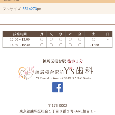
フルサイズ:
551×273
px
診察時間
月
火
水
木
金
土
日
10:00～13:00
〇
〇
〇
〇
〇
〇
－
14:30～19:30
〇
〇
〇
〇
〇
～17:30
－
〒176-0002
東京都練馬区桜台１丁目６番２号FARE桜台１F