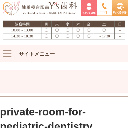
診察時間
月
火
水
木
金
土
日
10:00～13:00
〇
〇
〇
〇
〇
〇
－
14:30～19:30
〇
〇
〇
〇
〇
～17:30
－
サイトメニュー
private-room-for-
pediatric-dentistry