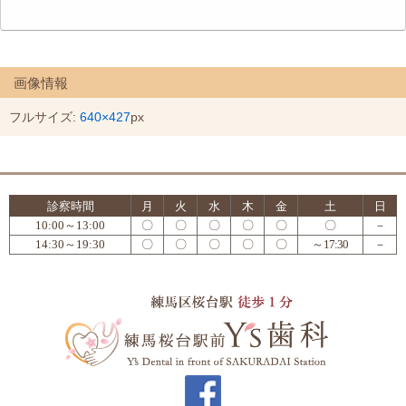
画像情報
フルサイズ:
640×427
px
診察時間
月
火
水
木
金
土
日
10:00～13:00
〇
〇
〇
〇
〇
〇
－
14:30～19:30
〇
〇
〇
〇
〇
～17:30
－