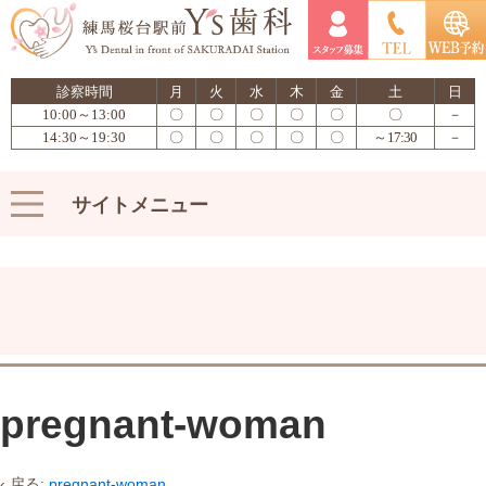
診察時間
月
火
水
木
金
土
日
10:00～13:00
〇
〇
〇
〇
〇
〇
－
14:30～19:30
〇
〇
〇
〇
〇
～17:30
－
サイトメニュー
pregnant-woman
‹ 戻る:
pregnant-woman