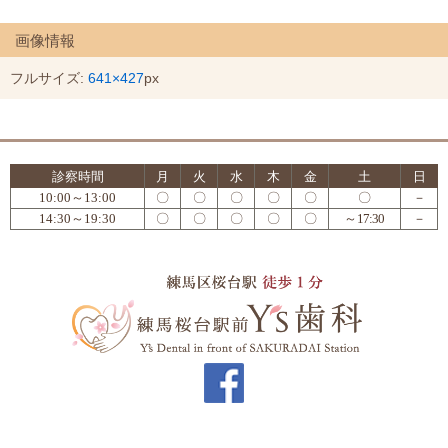
画像情報
フルサイズ:
641×427
px
診察時間
月
火
水
木
金
土
日
10:00～13:00
〇
〇
〇
〇
〇
〇
－
14:30～19:30
〇
〇
〇
〇
〇
～17:30
－