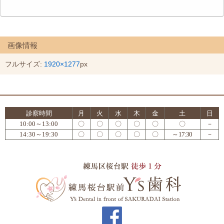
画像情報
フルサイズ:
1920×1277
px
診察時間
月
火
水
木
金
土
日
10:00～13:00
〇
〇
〇
〇
〇
〇
－
14:30～19:30
〇
〇
〇
〇
〇
～17:30
－