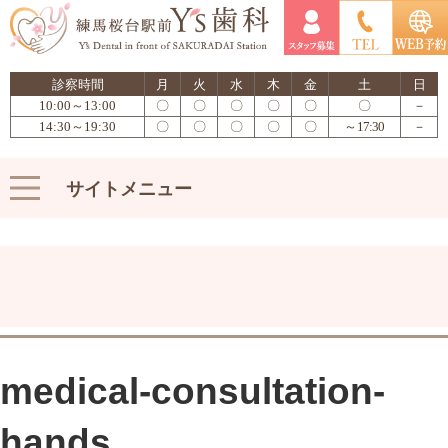
診察時間
月
火
水
木
金
土
日
10:00～13:00
〇
〇
〇
〇
〇
〇
－
14:30～19:30
〇
〇
〇
〇
〇
～17:30
－
サイトメニュー
medical-consultation-
hands