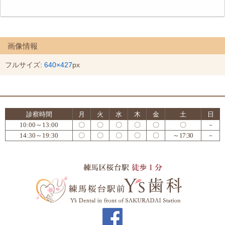
画像情報
フルサイズ:
640×427
px
診察時間
月
火
水
木
金
土
日
10:00～13:00
〇
〇
〇
〇
〇
〇
－
14:30～19:30
〇
〇
〇
〇
〇
～17:30
－