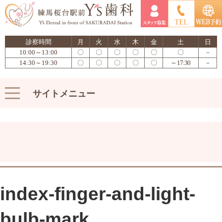
診察時間
月
火
水
木
金
土
日
10:00～13:00
〇
〇
〇
〇
〇
〇
－
14:30～19:30
〇
〇
〇
〇
〇
～17:30
－
サイトメニュー
index-finger-and-light-
bulb-mark