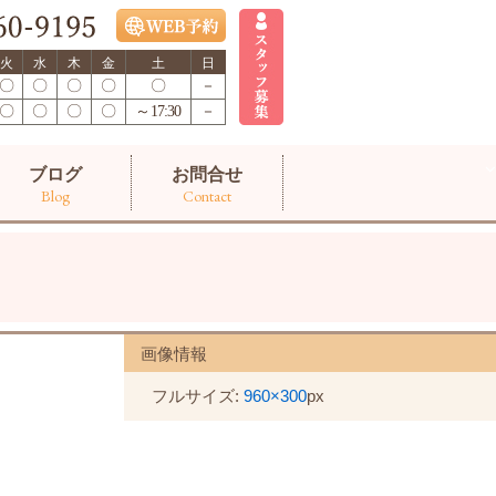
火
水
木
金
土
日
〇
〇
〇
〇
〇
－
〇
〇
〇
〇
～17:30
－
ブログ
お問合せ
Blog
Contact
画像情報
フルサイズ:
960×300
px