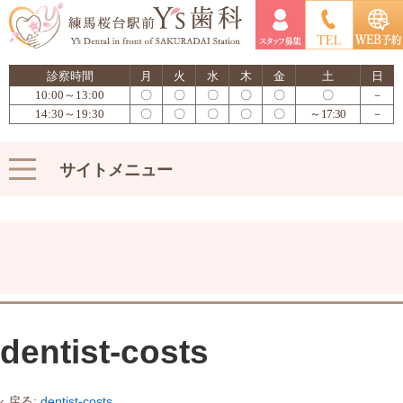
診察時間
月
火
水
木
金
土
日
10:00～13:00
〇
〇
〇
〇
〇
〇
－
14:30～19:30
〇
〇
〇
〇
〇
～17:30
－
サイトメニュー
dentist-costs
‹ 戻る:
dentist-costs