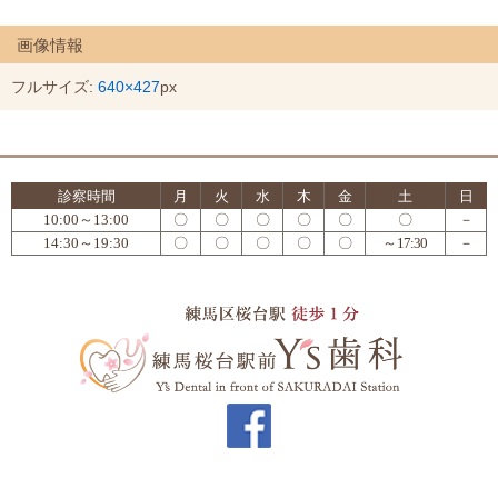
画像情報
フルサイズ:
640×427
px
診察時間
月
火
水
木
金
土
日
10:00～13:00
〇
〇
〇
〇
〇
〇
－
14:30～19:30
〇
〇
〇
〇
〇
～17:30
－