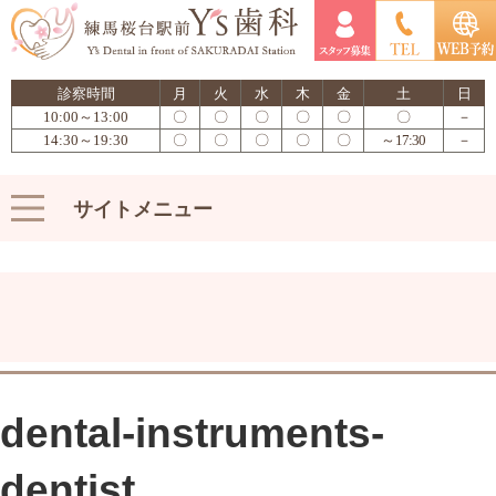
診察時間
月
火
水
木
金
土
日
10:00～13:00
〇
〇
〇
〇
〇
〇
－
14:30～19:30
〇
〇
〇
〇
〇
～17:30
－
サイトメニュー
dental-instruments-
dentist