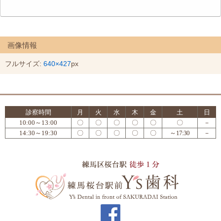
画像情報
フルサイズ:
640×427
px
診察時間
月
火
水
木
金
土
日
10:00～13:00
〇
〇
〇
〇
〇
〇
－
14:30～19:30
〇
〇
〇
〇
〇
～17:30
－