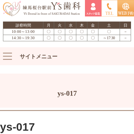
診察時間
月
火
水
木
金
土
日
10:00～13:00
〇
〇
〇
〇
〇
〇
－
14:30～19:30
〇
〇
〇
〇
〇
～17:30
－
サイトメニュー
ys-017
ys-017