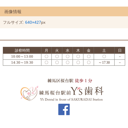
画像情報
フルサイズ:
640×427
px
診察時間
月
火
水
木
金
土
日
10:00～13:00
〇
〇
〇
〇
〇
〇
－
14:30～19:30
〇
〇
〇
〇
〇
～17:30
－