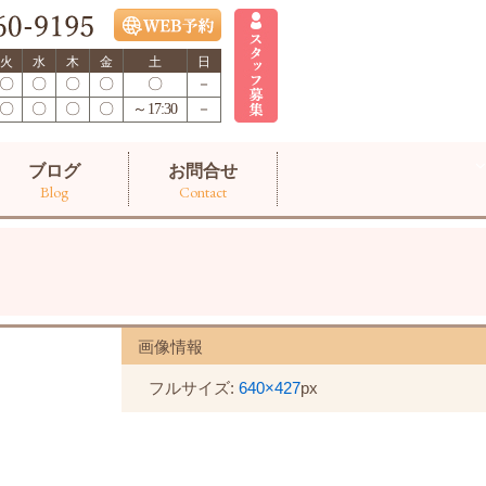
火
水
木
金
土
日
〇
〇
〇
〇
〇
－
〇
〇
〇
〇
～17:30
－
ブログ
お問合せ
Blog
Contact
画像情報
フルサイズ:
640×427
px