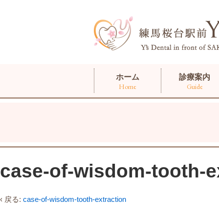
ホーム
診療案内
Home
Guide
case-of-wisdom-tooth-e
‹ 戻る:
case-of-wisdom-tooth-extraction