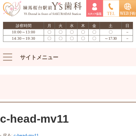
診察時間
月
火
水
木
金
土
日
10:00～13:00
〇
〇
〇
〇
〇
〇
－
14:30～19:30
〇
〇
〇
〇
〇
～17:30
－
サイトメニュー
c-head-mv11
‹ 戻る:
c-head-mv11