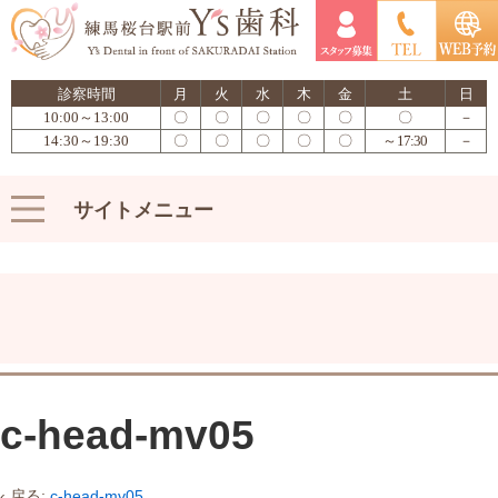
診察時間
月
火
水
木
金
土
日
10:00～13:00
〇
〇
〇
〇
〇
〇
－
14:30～19:30
〇
〇
〇
〇
〇
～17:30
－
サイトメニュー
c-head-mv05
‹ 戻る:
c-head-mv05