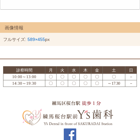
画像情報
フルサイズ:
589×455
px
診察時間
月
火
水
木
金
土
日
10:00～13:00
〇
〇
〇
〇
〇
〇
－
14:30～19:30
〇
〇
〇
〇
〇
～17:30
－