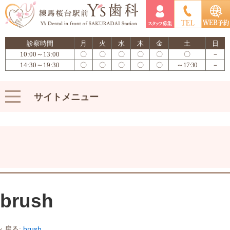
診察時間
月
火
水
木
金
土
日
10:00～13:00
〇
〇
〇
〇
〇
〇
－
14:30～19:30
〇
〇
〇
〇
〇
～17:30
－
サイトメニュー
brush
‹ 戻る:
brush