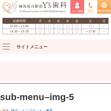
診察時間
月
火
水
木
金
土
日
10:00～13:00
〇
〇
〇
〇
〇
〇
－
14:30～19:30
〇
〇
〇
〇
〇
～17:30
－
サイトメニュー
sub-menu–img-5
‹ 戻る:
矯正・インプラント・審美