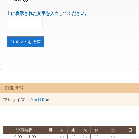
上に表示された文字を入力してください。
画像情報
フルサイズ:
270×110
px
診察時間
月
火
水
木
金
土
日
10:00～13:00
〇
〇
〇
〇
〇
〇
－