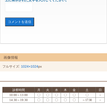
上に表示された文字を入力してください。
画像情報
フルサイズ:
1024×1024
px
診察時間
月
火
水
木
金
土
日
10:00～13:00
〇
〇
〇
〇
〇
〇
－
14:30～19:30
〇
〇
〇
〇
〇
～17:30
－