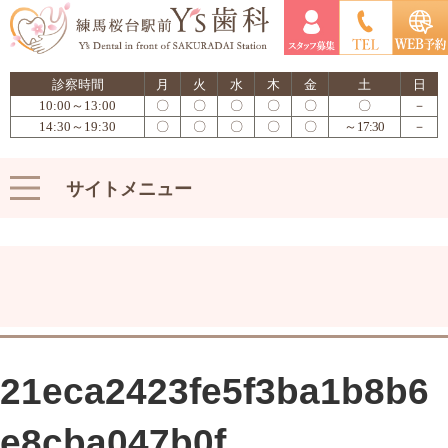
診察時間
月
火
水
木
金
土
日
10:00～13:00
〇
〇
〇
〇
〇
〇
－
14:30～19:30
〇
〇
〇
〇
〇
～17:30
－
サイトメニュー
21eca2423fe5f3ba1b8b6
e8cba047b0f