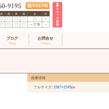
火
水
木
金
土
日
〇
〇
〇
〇
〇
－
〇
〇
〇
〇
～17:30
－
ブログ
お問合せ
Blog
Contact
画像情報
フルサイズ:
1587×2245
px