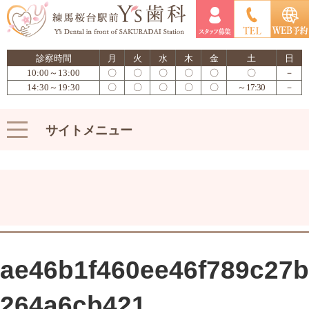
診察時間
月
火
水
木
金
土
日
10:00～13:00
〇
〇
〇
〇
〇
〇
－
14:30～19:30
〇
〇
〇
〇
〇
～17:30
－
サイトメニュー
ae46b1f460ee46f789c27b
264a6cb421