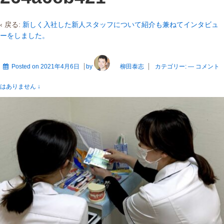
‹ 戻る:
新しく入社した新人スタッフについて紹介も兼ねてインタビュ
ーをしました。
Posted on
2021年4月6日
by
柳田泰志
カテゴリー:
—
コメント
はありません ↓