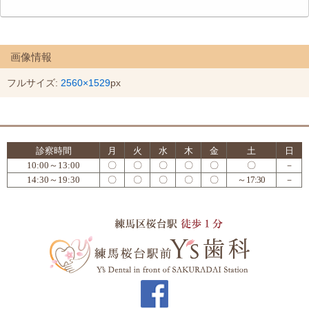
画像情報
フルサイズ:
2560×1529
px
診察時間
月
火
水
木
金
土
日
10:00～13:00
〇
〇
〇
〇
〇
〇
－
14:30～19:30
〇
〇
〇
〇
〇
～17:30
－