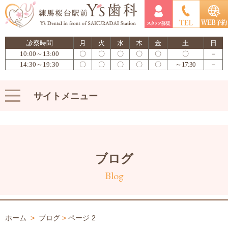
診察時間
月
火
水
木
金
土
日
10:00～13:00
〇
〇
〇
〇
〇
〇
－
14:30～19:30
〇
〇
〇
〇
〇
～17:30
－
サイトメニュー
ブログ
Blog
ホーム
>
ブログ
>
ページ 2