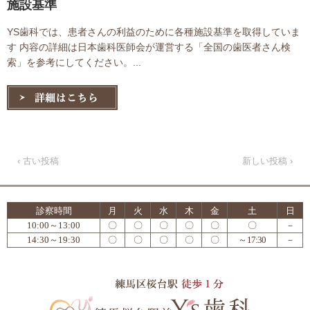
施設基準
YS歯科では、患者さんの利益のために各種施設基準を取得していま
す 内容の詳細は日本歯科医師会が運営する「全国の歯医者さん検
索」を参考にしてください。...
‹ 古い投稿
新しい投稿 ›
診察時間
月
火
水
木
金
土
日
10:00～13:00
〇
〇
〇
〇
〇
〇
－
14:30～19:30
〇
〇
〇
〇
〇
～17:30
－