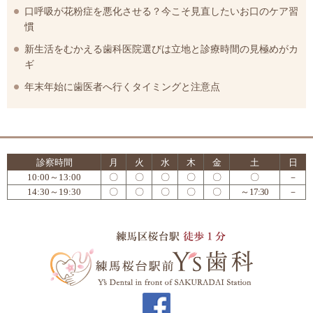
口呼吸が花粉症を悪化させる？今こそ見直したいお口のケア習
慣
新生活をむかえる歯科医院選びは立地と診療時間の見極めがカ
ギ
年末年始に歯医者へ行くタイミングと注意点
診察時間
月
火
水
木
金
土
日
10:00～13:00
〇
〇
〇
〇
〇
〇
－
14:30～19:30
〇
〇
〇
〇
〇
～17:30
－