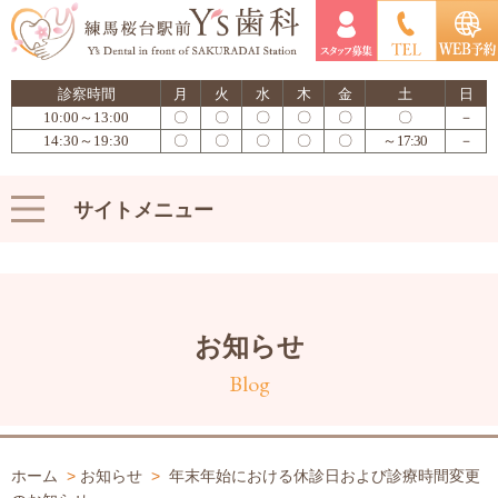
診察時間
月
火
水
木
金
土
日
10:00～13:00
〇
〇
〇
〇
〇
〇
－
14:30～19:30
〇
〇
〇
〇
〇
～17:30
－
サイトメニュー
お知らせ
Blog
ホーム
>
お知らせ
>
年末年始における休診日および診療時間変更