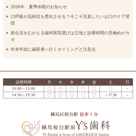
2026年 夏季休暇のお知らせ
口呼吸が花粉症を悪化させる？今こそ見直したいお口のケア習
慣
新生活をむかえる歯科医院選びは立地と診療時間の見極めがカ
ギ
年末年始に歯医者へ行くタイミングと注意点
診察時間
月
火
水
木
金
土
日
10:00～13:00
〇
〇
〇
〇
〇
〇
－
14:30～19:30
〇
〇
〇
〇
〇
～17:30
－