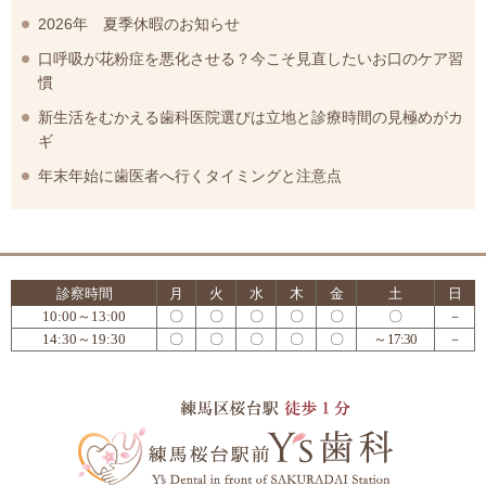
2026年 夏季休暇のお知らせ
口呼吸が花粉症を悪化させる？今こそ見直したいお口のケア習
慣
新生活をむかえる歯科医院選びは立地と診療時間の見極めがカ
ギ
年末年始に歯医者へ行くタイミングと注意点
診察時間
月
火
水
木
金
土
日
10:00～13:00
〇
〇
〇
〇
〇
〇
－
14:30～19:30
〇
〇
〇
〇
〇
～17:30
－